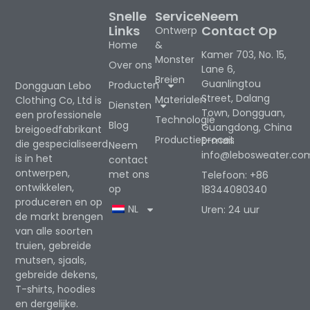
Snelle
Service
Neem
Links
Contact Op
Ontwerp
Home
&
Kamer 703, No. 15,
Monster
Over ons
Lane 6,
Breien
Guanlingtou
Producten
Dongguan Lebo
Street, Dalang
Materialen
Clothing Co, Ltd is
Diensten
Town, Dongguan,
een professionele
Technologie
Blog
Guangdong, China
breigoedfabrikant
Productieproces
E-mail:
die gespecialiseerd
Neem
info@lebosweater.co
is in het
contact
ontwerpen,
met ons
Telefoon: +86
ontwikkelen,
op
18344080340
produceren en op
NL
Uren: 24 uur
de markt brengen
van alle soorten
truien, gebreide
mutsen, sjaals,
gebreide dekens,
T-shirts, hoodies
en dergelijke.