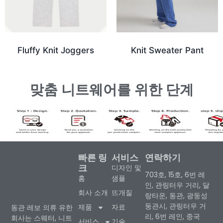
Fluffy Knit Joggers
Knit Sweater Pant
맞춤 니트웨어를 위한 단계
빠른 링
서비스
연락하기
크
디자인 및
703호, 15호, 6번 레
홈
샘플
인, 관링터우 거리, 달
회사 소개
뜨개질
랑타운, 동관, 광둥성
둥관시, 관링터우 거
제품
자료
동관 레보 의류 유한
리, 6번 레인, 중국
회사는 스웨터, 니트
서비스
기술