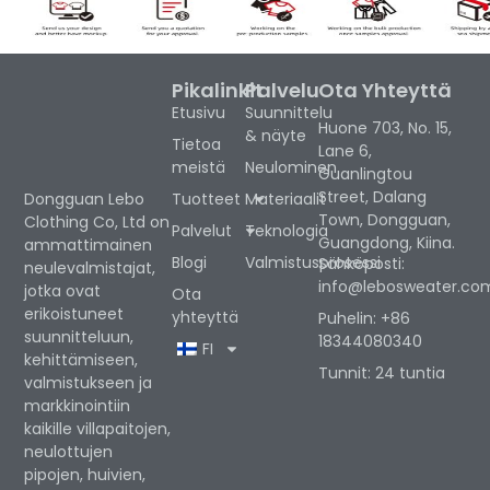
Pikalinkit
Palvelu
Ota Yhteyttä
Etusivu
Suunnittelu
Huone 703, No. 15,
& näyte
Tietoa
Lane 6,
meistä
Neulominen
Guanlingtou
Street, Dalang
Tuotteet
Materiaalit
Dongguan Lebo
Town, Dongguan,
Clothing Co, Ltd on
Palvelut
Teknologia
Guangdong, Kiina.
ammattimainen
Blogi
Valmistusprosessi
Sähköposti:
neulevalmistajat,
info@lebosweater.co
jotka ovat
Ota
erikoistuneet
yhteyttä
Puhelin: +86
suunnitteluun,
18344080340
FI
kehittämiseen,
Tunnit: 24 tuntia
valmistukseen ja
markkinointiin
kaikille villapaitojen,
neulottujen
pipojen, huivien,