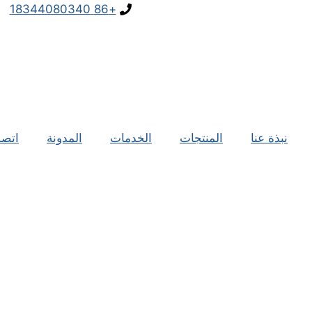
+86 18344080340
نبذة عنا
المنتجات
الخدمات
المدونة
اتصل