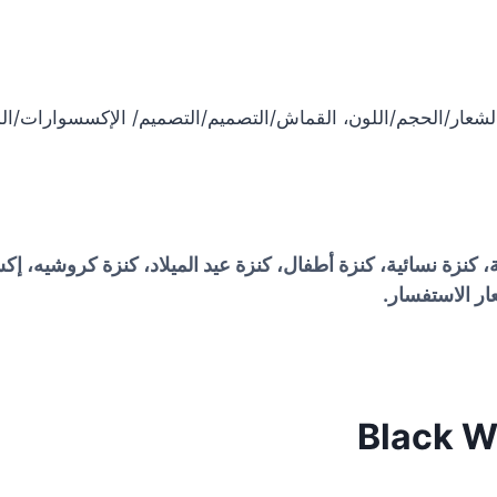
عار/الحجم/اللون، القماش/التصميم/التصميم/ الإكسسوارات/ا
ة، كنزة نسائية، كنزة أطفال، كنزة عيد الميلاد، كنزة كروشي
ر الاستفسار.
Black W