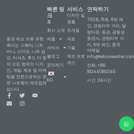
빠른 링
서비스
연락하기
크
디자인 및
703호, 15호, 6번 레
홈
샘플
인, 관링터우 거리, 달
회사 소개
뜨개질
랑타운, 동관, 광둥성
둥관시, 관링터우 거
제품
자료
동관 레보 의류 유한
리, 6번 레인, 중국
회사는 스웨터, 니트
서비스
기술
이메일:
비니, 스카프, 니트 담
블로그
제조 프로
info@lebosweater.co
요, 티셔츠, 후드 티 등
세스
의 모든 범위의 디자
문의하기
전화: +86
인, 개발, 제조 및 마케
18344080340
팅을 전문으로하는 전
KO
시간: 24시간
문 니트웨어 제조업체
입니다.