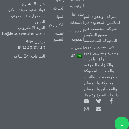
حارة 6، شارع
الرئيسية
الحياكة
غوانلينغتو، مدينة دالانغ،
نبذة عنا
دونغقوان، قوانغدونغ،
المواد
شركة دونغقوان ليبو
الصين
المنتجات
للملابس المحدودة هي
التكنولوجيا
البريد الإلكتروني:
شركة متخصصة في
الخدمات
عملية
info@lebosweater.com
تصنيع الملابس
المدونة
التصنيع
المحبوكة المتخصصة
تليفون +86
في تصميم وتطوير
اتصل بنا
18344080340
وتصنيع وتسويق جميع
AR
الساعات: 24 ساعة
أنواع البلوزات
والكنزات الصوفية
والقبعات المحبوكة
والأوشحة والبطانيات
المحبوكة والقمصان
والقمصان والقمصان
ذات القلنسوة وغيرها.