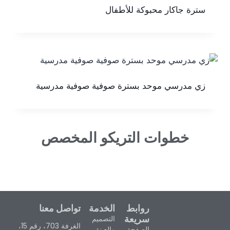
سترة جاكار محبوكة للأطفال
زي مدرسي موحد بسترة صوفية صوفية مدرسية
خطوات التريكو المخصص
روابط
الخدمة
تواصل معنا
سريعة
التصميم
الغرفة 703، رقم 15،
الصفحة
والعينة