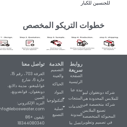
للجنسين للكبار
خطوات التريكو المخصص
روابط
الخدمة
تواصل معنا
سريعة
التصميم
الغرفة 703، رقم 15،
الصفحة
والعينة
حارة 6، شارع
الرئيسية
الحياكة
غوانلينغتو، مدينة دالانغ،
نبذة عنا
دونغقوان، قوانغدونغ،
المواد
شركة دونغقوان ليبو
الصين
المنتجات
للملابس المحدودة هي
التكنولوجيا
البريد الإلكتروني:
شركة متخصصة في
الخدمات
عملية
info@lebosweater.com
تصنيع الملابس
المدونة
التصنيع
المحبوكة المتخصصة
تليفون +86
في تصميم وتطوير
اتصل بنا
18344080340