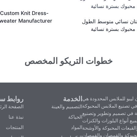
Custom Knit Dress-
weater Manufacturer
ان نسائي متوسط الطول
محبوك بسترة نسائية
خطوات التريكو المخصص
الخدمة
روابط سر
ليبو للملابس المحدودة هي
تصنيع الملابس المحبوكة
التصميم والعينة
الصفحة الرئ
 في تصميم وتطوير وتصنيع
الحياكة
نبذة عنا
ع أنواع البلوزات والكنزات
المواد
المنتجات
القبعات المحبوكة والأوشحة
محبوكة والقمصان والقمصان