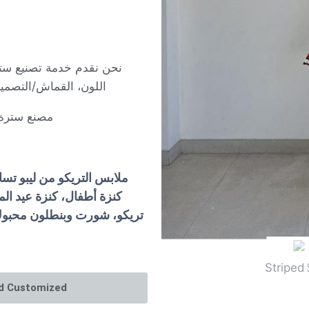
نحن نقدم خدمة تصنيع ست
اللون، القماش/التصم
مصنع سترة ا
ملابس التريكو من ليبو تسا
كنزة أطفال، كنزة عيد ال
تريكو، شورت وبنطلون محبوك،
nd Customized