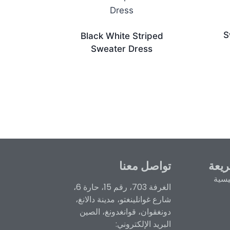
S
Black White Striped
Sweater Dress
يعة
تواصل معنا
يسية
الغرفة 703، رقم 15، حارة 6،
شارع غوانلينغتو، مدينة دالانغ،
دونغقوان، قوانغدونغ، الصين
البريد الإلكتروني: