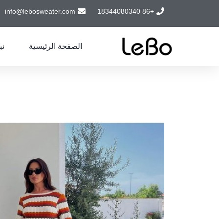
info@lebosweater.com
+86 18344080340
الصفحة الرئيسية
نب