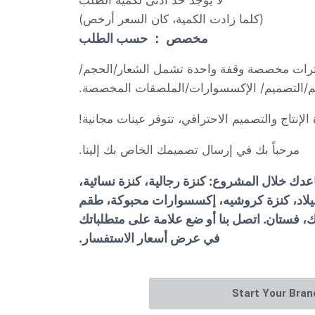
لا يوجد حد أدنى لكمية الطلب
(كلما زادت الكمية، كان السعر أرخص)
مخصص ： حسب الطلب
رات مخصصة وقفة واحدة تشمل الشعار/الحجم/
يم/التصميم/ الإكسسوارات/الملصقات المخصصة.
لإنتاج والتصميم الاحترافي، تتوفر عينات مجانية!
مرحباً بك في إرسال تصميمك الخاص بك إلينا.
عدك خلال المشروع: كنزة رجالية، كنزة نسائية،
ميلاد، كنزة كروشيه، إكسسوارات محبوكة، طقم
 فستان. اتصل بنا أو ضع علامة على متطلباتك
في عرض أسعار الاستفسار.
Start Your Bra